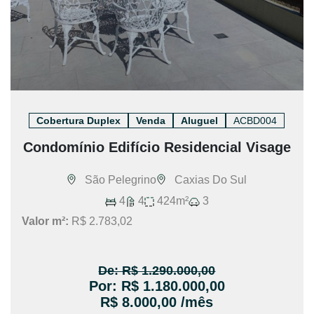
Cobertura Duplex
Venda
Aluguel
ACBD004
Condomínio Edifício Residencial Visage
São Pelegrino
Caxias Do Sul
4
4
424m²
3
Valor m²:
R$ 2.783,02
De: R$ 1.290.000,00
Por: R$ 1.180.000,00
R$ 8.000,00 /mês