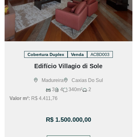
Cobertura Duplex
Venda
ACBD003
Edifício Villagio di Sole
Madureira
Caxias Do Sul
3
4
340m²
2
Valor m²:
R$ 4.411,76
R$ 1.500.000,00