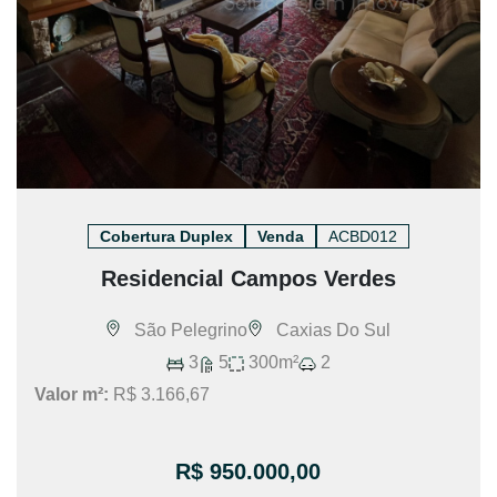
Cobertura Duplex
Venda
ACBD012
Residencial Campos Verdes
São Pelegrino
Caxias Do Sul
3
5
300m²
2
Valor m²:
R$ 3.166,67
R$ 950.000,00