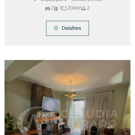
2
3
204m²
2
Detalhes