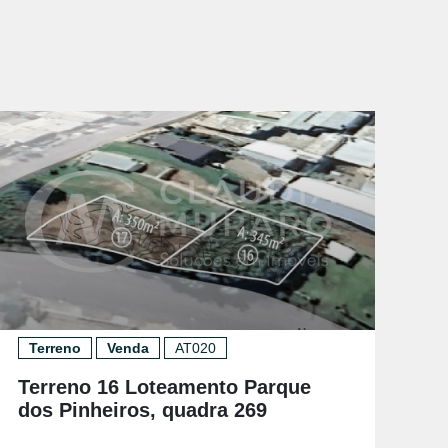
Terreno
Venda
AT020
Terreno 16 Loteamento Parque
T
dos Pinheiros, quadra 269
Te