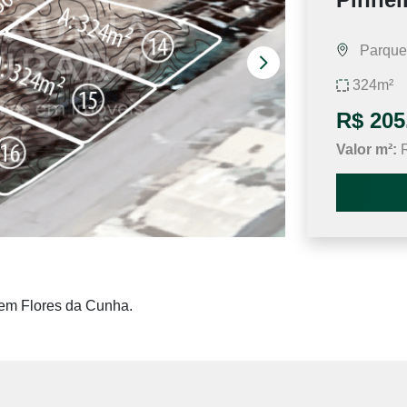
Parque 
324m²
R$ 205
Valor m²:
R
2 d
 em Flores da Cunha.