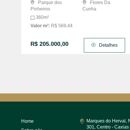
Parque dos
Flores Da
Pinheiros
Cunha
360m²
Valor m²:
R$ 569,44
R$ 205.000,00
Detalhes
Marques do Herval, 
Home
301, Centro - Caxias