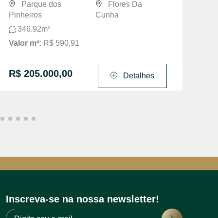
Parque dos
Flores Da
Pinheiros
Cunha
346.92m²
Valor m²:
R$ 590,91
R$
R$ 205.000,00
Detalhes
Inscreva-se na nossa newsletter!