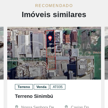
RECOMENDADO
Imóveis similares
Terreno
Venda
AT035
Terreno Sinimbú
Nossa Senhora De
Caxias Do