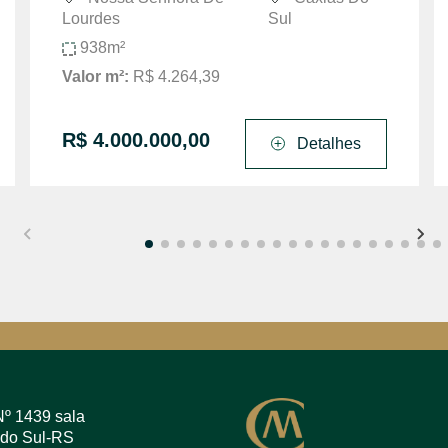
Lourdes
Sul
938m²
Valor m²:
R$ 4.264,39
R$ 4.000.000,00
Detalhes
Nº 1439 sala
 do Sul-RS