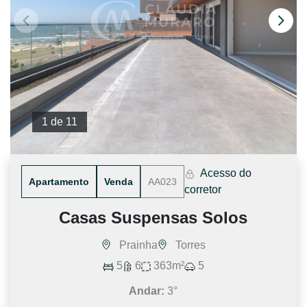
1 de 11
Acesso do
Apartamento
Venda
AA023
corretor
Casas Suspensas Solos
Prainha
Torres
5
6
363m²
5
Andar:
3°