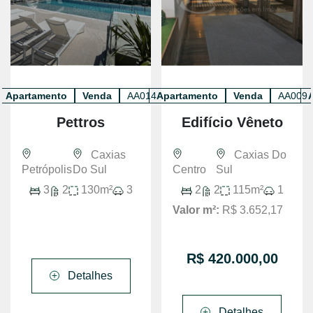
Apartamento
Venda
AA014
Apartamento
Venda
AA009
Pettros
Edifício Vêneto
Caxias
Caxias Do
Petrópolis
Do Sul
Centro
Sul
3
2
130m²
3
2
2
115m²
1
Valor m²:
R$ 3.652,17
R$ 420.000,00
Detalhes
Detalhes